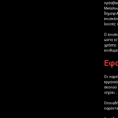
πρόσβασ
Metallo
δημοφιλ
επισκέπ
λοιπές 
Ο επισκ
ώστε εί
χρήσης 
επιθυμε
Εφα
Οι παρό
ερμηνεύ
σκοπού 
ισχύει .
Οποιαδή
παρόντε