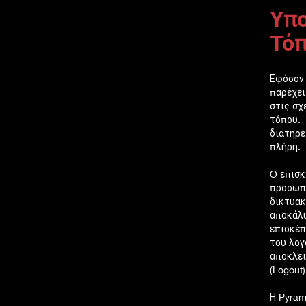
Υπο
Τό
Εφόσον 
παρέχει
στις σχ
τόπου.
διατηρε
πλήρη.
O επισκ
προσωπι
δικτυακ
αποκάλυ
επισκέπ
του λογ
αποκλει
(Logout)
Η Pyram