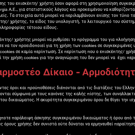
ης του επισκέπτη/ χρήστη όσον αφορά στη χρησιμοποίηση συγκεκρ
urgia A.E., για στατιστικούς λόγους και προκειμένου να καθορίζονται
είς. Τα στοιχεία αυτά μπορεί να περιλαμβάνουν επίσης τον τύπο τ
της/ χρήστης, το είδος του υπολογιστή, το λειτουργικό του σύστη
πληροφορίες τέτοιου είδους.
έπτης/ χρήστης μπορεί να ρυθμίσει το πρόγραμμα του για πλοήγηση
τε να τον προειδοποιεί για τη χρήση των cookies σε συγκεκριμένες 
cookies σε καμία περίπτωση. Σε περίπτωση που ο επισκέπτης/ χρή
ί την χρήση cookies για την αναγνώριση του δεν μπορεί να έχει πε
ρμοστέο Δίκαιο - Αρμοδιότητ
ντες όροι και προϋποθέσεις διέπονται από τις διατάξεις του Ελλην
ονται σύμφωνα με τους κανόνες της καλής πίστης, των συναλλακτι
του δικαιώματος. Η ακυρότητα συγκεκριμένου όρου δε θίγει την ι
ποτε παράλειψη άσκησης συγκεκριμένου δικαιώματος ή όρου από την
ς όρους χρήσης δεν συνιστά ούτε δύναται να ερμηνευθεί παραίτηση