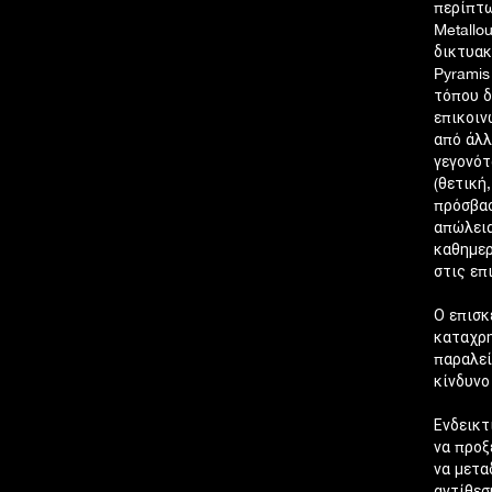
περίπτω
Metallo
δικτυακ
Pyramis
τόπου δ
επικοιν
από άλλ
γεγονότ
(θετική
πρόσβασ
απώλεια
καθημερ
στις επ
Ο επισκ
καταχρη
παραλεί
κίνδυνο
Ενδεικτ
να προξ
να μετα
αντίθεσ