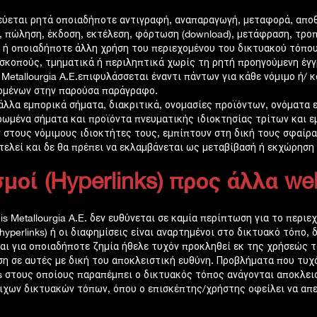
ύεται ρητά οποιαδήποτε αντιγραφή, αναπαραγωγή, μεταφορά, αποθ
, πώληση, έκδοση, εκτέλεση, φόρτωση (download), μετάφραση, τρο
 ή οποιαδήποτε άλλη χρήση του περιεχομένου του δικτυακού τόπου
σκοπούς, τμηματικά ή περιληπτικά χωρίς τη ρητή προηγούμενη έγγρα
 Metallourgia A.E.επιφυλάσσεται έναντι πάντων για κάθε νόμιμο ή/
ομένων στην παρούσα παράγραφο.
άλλα εμπορικά σήματα, διακριτικά, ονομασίες προϊόντων, ονόματα 
ωμένα σήματα και προϊόντα πνευματικής ιδιοκτησίας τρίτων και ε
 στους νόμιμους ιδιοκτήτες τους, εμπίπτουν στη δική τους σφαίρα
τελεί και δε θα πρέπει να εκλαμβάνεται ως μεταβίβασή ή εκχώρηση
μοί (Hyperlinks) προς άλλα we
is Metallourgia A.E. δεν ευθύνεται σε καμία περίπτωση για το περι
(hyperlinks) ή οι διαφημίσεις είναι αναρτημένοι στο δικτυακό τόπο, 
αι για οποιαδήποτε ζημία ήθελε τυχόν προκληθεί εκ της χρήσεώς 
η σε αυτές με δική του αποκλειστική ευθύνη. Προβλήματα που τυχ
s στους οποίους παραπέμπει ο δικτυακός τόπος ανάγονται αποκλει
ιχων δικτυακών τόπων, όπου ο επισκέπτης/χρήστης οφείλει να απε