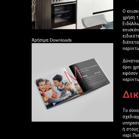
Ο επισκ
χρήση τ
Ειδάλλω
επισκέπ
ειδικότ
Χρήσιμα Downloads
διέπετα
περίπτω
Δύναται
όροι χρ
εφόσον 
περίπτω
Δικ
Το σύνο
σχεδιαγ
υπηρεσι
ή στους
περί Πν