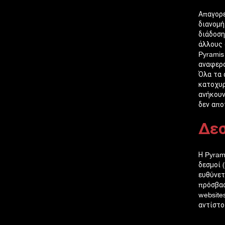
Απαγορε
διανομή
διάδοση
άλλους 
Pyramis
αναφερ
Όλα τα 
κατοχυρ
ανήκουν
δεν απο
Δεσ
Η Pyram
δεσμοί 
ευθύνετ
πρόσβασ
website
αντίστο