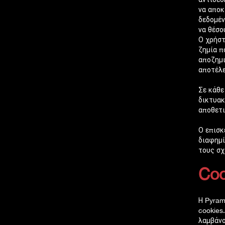
να αποκ
δεδομέν
να θέσο
Ο χρήστ
ζημία π
αποζημι
αποτέλε
Σε κάθε
δικτυακ
αποθετι
Ο επισκ
διαφημί
τους σχ
Coo
Η Pyram
cookies
λαμβάνο