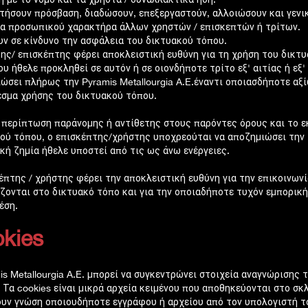
τήσουν πρόσβαση, διαδώσουν, επεξεργαστούν, αλλοιώσουν και γενι
α προσωπικού χαρακτήρα άλλων χρηστών / επισκεπτών ή τρίτων.
υν σε κίνδυνο την ασφάλεια του δικτυακού τόπου.
ης/ επισκέπτης φέρει αποκλειστική ευθύνη για τη χρήση του δικτυ
ου ήθελε προκληθεί σε αυτόν ή σε οιονδήποτε τρίτο εξ' αιτίας ή ε
ώσει πλήρως την Pyramis Metallourgia A.E.έναντι οποιασδήποτε αξί
σμα χρήσης του δικτυακού τόπου.
 περίπτωση παράνομης ή αντίθετης στους παρόντες όρους και το ε
ού τόπου, ο επισκέπτης/χρήστης υποχρεούται να αποζημιώσει την Py
κή ζημία ήθελε υποστεί από τις ως άνω ενέργειες.
έπτης / χρήστης φέρει την αποκλειστική ευθύνη για την επικοινων
ζονται στο δικτυακό τόπο και για την οποιαδήποτε τυχόν εμπορική
έση.
kies
is Metallourgia A.E. μπορεί να συγκεντρώνει στοιχεία αναγνώριση
. Τα cookies είναι μικρά αρχεία κειμένου που αποθηκεύονται στο σκ
υν γνώση οποιουδήποτε εγγράφου ή αρχείου από τον υπολογιστή το