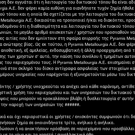
ση δεν εγγυάται ότι η λειτουργία του δικτυακού τόπου θα είναι αδ
urgia A.E. δεν φέρει καμία ευθύνη για οιανδήποτε τυχόν ζημία ήθε
ού τόπου και η οποία θα σχετίζεται με την λειτουργία του δικτυακ
 Metallourgia A.E. δικαιούται να τροποποιεί ή/και να διακόπτει, πρ
εδομένου ότι η διαθεσιμότητα και λειτουργία του δικτυακού τόπου
ωνιών, το μεγάλο αριθμό επισκεπτών / χρηστών που προσπαθούν να
ες αιτίες που δεν εμπίπτουν στη σφαίρα επιρροής της Pyramis Metal
α ανώτερης βίας. Ως εκ τούτου, η Pyramis Metallourgia A.E. δεν φέ
, αποθετική, εξ αμελείας, ενδοσυμβατική ή άλλη) προερχομένη από 
ης των χρηστών σ' αυτό, την παύση του συνόλου ή τμημάτων αυτο
ς του περιεχομένου τους. Η Pyramis Metallourgia A.E. επισημαίνει 
ινά στον σκληρό του δίσκο αντίγραφα ασφαλείας των στοιχείων κα
ιμέρους υπηρεσίες που παρέχονται ή εξυπηρετούνται μέσω του δικ
έπτης / χρήστης υποχρεούται να απέχει από κάθε παράνομη, αντίθε
στική χρήση του περιεχομένου και των υπηρεσιών του δικτυακού τό
ψεις που μπορούν να προκαλέσουν βλάβη ή δυσλειτουργία σ’ αυτήν ή
 την παροχή των υπηρεσιών της ######.
ικά και όχι περιοριστικά οι χρήστες / επισκέπτες συμφωνούν ότι δ
ενήσουν ζημία σε οποιονδήποτε τρίτο, ενήλικο ή ανήλικο.
δώσουν ή να αποκτήσουν πρόσβαση σε περιεχόμενο που προσβάλλει 
η με το νόμο και τα χρηστά / συναλλακτικά ήθη.