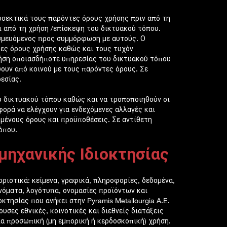
οσεκτικά τους παρόντες όρους χρήσης πριν από τη
ι από τη χρήση /επίσκεψη του δικτυακού τόπου.
εσμευόμενος προς συμμόρφωση με αυτούς. Ο
τες όρους χρήσης καθώς και τους τυχόν
ρήση οποιασδήποτε υπηρεσίας του δικτυακού τόπου
ύουν από κοινού με τους παρόντες όρους. Σε
εσίας.
υ δικτυακού τόπου καθώς και να τροποποιηθούν οι
φορά να ελέγχουν για ενδεχόμενες αλλαγές και
μένους όρους και προϋποθέσεις. Σε αντίθετη
όπου.
μηχανικής Ιδιοκτησίας
οριστικά: κείμενα, γραφικά, πληροφορίες, δεδομένα,
ονόματα, λογότυπα, ονομασίες προϊόντων και
κτησίας που ανήκει στην Pyramis Metallourgia A.E.
υσες εθνικές, κοινοτικές και διεθνείς διατάξεις
ια προσωπική (μη εμπορική ή κερδοσκοπική) χρήση.