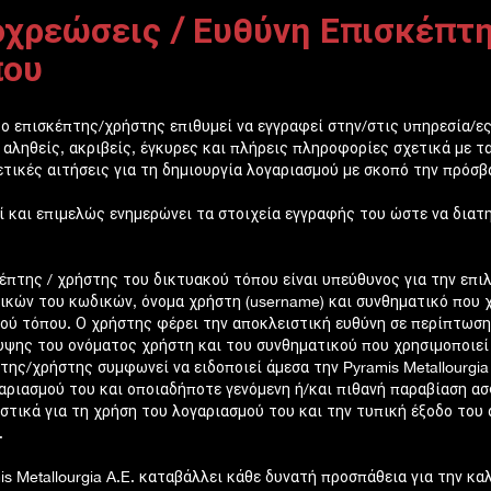
χρεώσεις / Ευθύνη Επισκέπτη
που
ο επισκέπτης/χρήστης επιθυμεί να εγγραφεί στην/στις υπηρεσία/ε
 αληθείς, ακριβείς, έγκυρες και πλήρεις πληροφορίες σχετικά με τ
ετικές αιτήσεις για τη δημιουργία λογαριασμού με σκοπό την πρόσ
ί και επιμελώς ενημερώνει τα στοιχεία εγγραφής του ώστε να διατη
έπτης / χρήστης του δικτυακού τόπου είναι υπεύθυνος για την επι
κών του κωδικών, όνομα χρήστη (username) και συνθηματικό που χ
ού τόπου. Ο χρήστης φέρει την αποκλειστική ευθύνη σε περίπτωση
ψης του ονόματος χρήστη και του συνθηματικού που χρησιμοποιεί 
της/χρήστης συμφωνεί να ειδοποιεί άμεσα την Pyramis Metallourgia
αριασμού του και οποιαδήποτε γενόμενη ή/και πιθανή παραβίαση ασ
στικά για τη χρήση του λογαριασμού του και την τυπική έξοδο του
.
is Metallourgia A.E. καταβάλλει κάθε δυνατή προσπάθεια για την κ