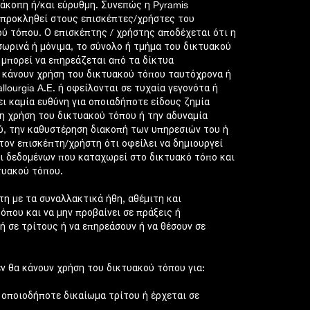
ιάκοπη ή/και εύρυθμη. Συνεπώς η Pyramis
λε προκληθεί στους επισκέπτες/χρήστες του
ού τόπου. Ο επισκέπτης / χρήστης αποδέχεται ότι η
οσωρινά ή μόνιμα, το σύνολο ή τμήμα του δικτυακού
 μπορεί να επηρεάζεται από τα δίκτυα
 κάνουν χρήση του δικτυακού τόπου ταυτόχρονα ή
lourgia A.E. ή οφείλονται σε τυχαία γεγονότα ή
ρει καμία ευθύνη για οποιαδήποτε είδους ζημία
τη χρήση του δικτυακού τόπου ή την αδυναμία
ύ, την καθυστέρηση διακοπή των υπηρεσιών του ή
στον επισκέπτη/χρήστη ότι οφείλει να δημιουργεί
ι δεδομένων που καταχωρεί στο δικτυακό τόπο και
τυακού τόπου.
τη με τα συναλλακτικά ήθη, αθέμιτη και
που και να μην προβαίνει σε πράξεις ή
 σε τρίτους ή να επηρεάσουν ή να θέσουν σε
εν θα κάνουν χρήση του δικτυακού τόπου για:
οποιοδήποτε δικαίωμα τρίτου ή έρχεται σε