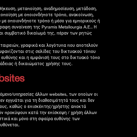
ήκευση, μεταποίηση, αναδημοσίευση, μετάδοση,
ποποίηση με οποιονδήποτε τρόπο, ανακοίνωση,
 με οποιονδήποτε τρόπο ή μέσο για εμπορικούς ή
φη συναίνεση της Pyramis Metallourgia A.E.. Η
 και συμβατικό δικαίωμά της, πέραν των ρητώς
εταιρειών, γραφικά και λογότυπα που αποτελούν
μφανίζονται στις σελίδες του δικτυακού τόπου
 ευθύνης και η εμφάνισή τους στο δικτυακό τόπο
 άδειας ή δικαιώματος χρήσης τους.
bsites
εχόμενο/υπηρεσίες άλλων websites, των οποίων οι
δεν εγγυάται για τη διαθεσιμότητά τους και δεν
τους, καθώς ο επισκέπτης/χρήστης αποκτά
όν προκύψουν κατά την επίσκεψη / χρήση άλλων
στικά και μόνο στη σφαίρα ευθύνης των
υθύνεται.