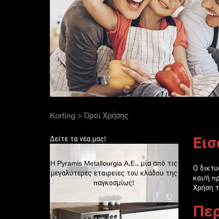
Korting > Όροι Χρήσης
Εισ
Δείτε τα νέα μας!
H Pyramis Metallourgia A.E., μία από τις
Ο δικτυ
μεγαλύτερες εταιρείες του κλάδου της
και/ή π
παγκοσμίως!
Χρήση τ
Περ