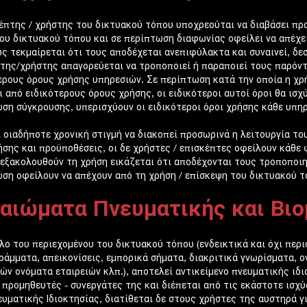
έπτης / χρήστης του δικτυακού τόπου υποχρεούται να διαβάσει πρ
ου δικτυακού τόπου και σε περίπτωση διαφωνίας οφείλει να απέχε
ς τεκμαίρεται ότι τους αποδέχεται ανεπιφύλακτα και συναινεί, δ
της/χρήστης απαγορεύεται να τροποποιεί ή παραποιεί τους παρόν
ερους όρους χρήσης υπηρεσιών. Σε περίπτωση κατά την οποία η χ
ι από ειδικότερους όρους χρήσης, οι ειδικότεροι αυτοί όροι θα ισχ
ση σύγκρουσης, υπερισχύουν οι ειδικότεροι όροι χρήσης κάθε υπηρ
 οιαδήποτε χρονική στιγμή να διακοπεί προσωρινά η λειτουργία το
ήσης και προϋποθέσεις, οι δε χρήστες / επισκέπτες οφείλουν κάθε 
εξακολουθούν τη χρήση εικάζεται ότι αποδέχονται τους τροποποιη
ση οφείλουν να απέχουν από τη χρήση / επίσκεψη του δικτυακού τ
αιώματα Πνευματικής και Βιο
λο του περιεχομένου του δικτυακού τόπου (ενδεικτικά και όχι περι
ράμματα, απεικονίσεις, εμπορικά σήματα, διακριτικά γνωρίσματα, 
ών ονόματα εταιρειών κλπ.), αποτελεί αντικείμενο πνευματικής ιδιο
 προμηθευτές - συνεργάτες της και διέπεται από τις εκάστοτε ισχύο
ευματικής Ιδιοκτησίας, διατίθεται δε στους χρήστες της αυστηρά γ